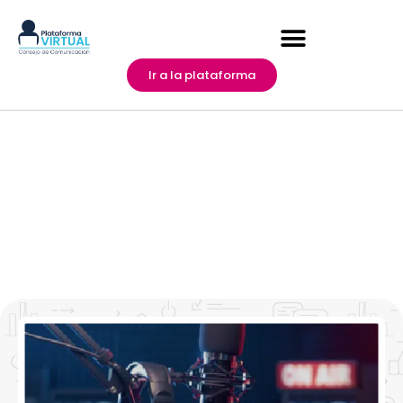
Ir a la plataforma
Taller básico de locución y
presentación en radio y televisión